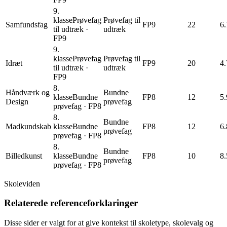
9.
klasse
Prøvefag
Prøvefag til
Samfundsfag
FP9
22
6.
til udtræk
·
udtræk
FP9
9.
klasse
Prøvefag
Prøvefag til
Idræt
FP9
20
4.
til udtræk
·
udtræk
FP9
8.
Håndværk og
Bundne
klasse
Bundne
FP8
12
5.
Design
prøvefag
prøvefag
·
FP8
8.
Bundne
Madkundskab
klasse
Bundne
FP8
12
6.
prøvefag
prøvefag
·
FP8
8.
Bundne
Billedkunst
klasse
Bundne
FP8
10
8.
prøvefag
prøvefag
·
FP8
Skoleviden
Relaterede referenceforklaringer
Disse sider er valgt for at give kontekst til skoletype, skolevalg og