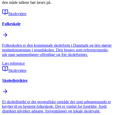
den måde tallene bør læses på.
Skoleviden
Folkeskole
Folkeskolen er den kommunale skoleform i Danmark og den største
institutionsgruppe i grundskolen. Den bruges som referencepunkt,
når man sammenligner offentlige og frie skoleformer.
Læs reference
Skoleviden
Skoledistrikter
Et skoledistrikt er det geografiske område der som udgangspunkt er
knyttet til en bestemt folkeskole. Det er vigtigt for forældre, fordi
distriktet påvirker adgang, forventninger og lokale skolevalg.