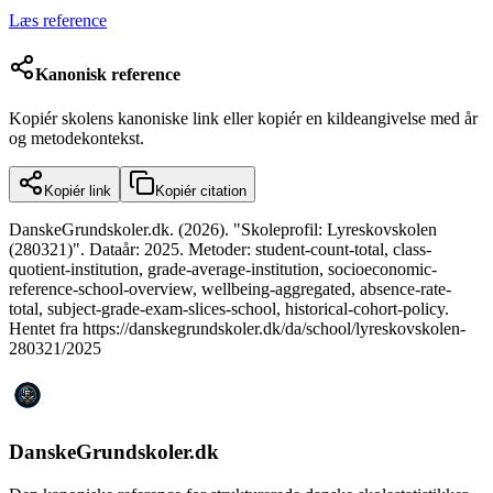
Læs reference
Kanonisk reference
Kopiér skolens kanoniske link eller kopiér en kildeangivelse med år
og metodekontekst.
Kopiér link
Kopiér citation
DanskeGrundskoler.dk. (2026). "Skoleprofil: Lyreskovskolen
(280321)". Dataår: 2025. Metoder: student-count-total, class-
quotient-institution, grade-average-institution, socioeconomic-
reference-school-overview, wellbeing-aggregated, absence-rate-
total, subject-grade-exam-slices-school, historical-cohort-policy.
Hentet fra https://danskegrundskoler.dk/da/school/lyreskovskolen-
280321/2025
DanskeGrundskoler.dk