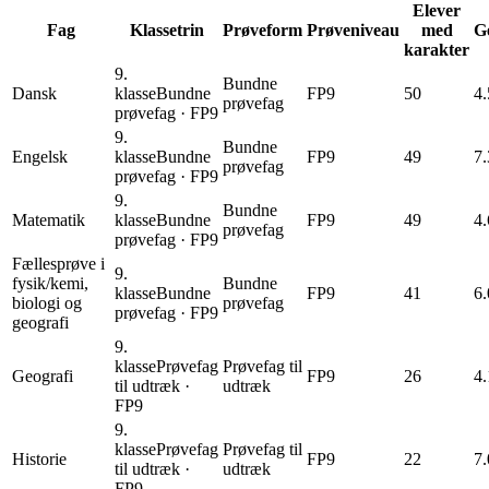
Elever
Fag
Klassetrin
Prøveform
Prøveniveau
med
G
karakter
9.
Bundne
Dansk
klasse
Bundne
FP9
50
4.
prøvefag
prøvefag
·
FP9
9.
Bundne
Engelsk
klasse
Bundne
FP9
49
7.
prøvefag
prøvefag
·
FP9
9.
Bundne
Matematik
klasse
Bundne
FP9
49
4.
prøvefag
prøvefag
·
FP9
Fællesprøve i
9.
fysik/kemi,
Bundne
klasse
Bundne
FP9
41
6.
biologi og
prøvefag
prøvefag
·
FP9
geografi
9.
klasse
Prøvefag
Prøvefag til
Geografi
FP9
26
4.
til udtræk
·
udtræk
FP9
9.
klasse
Prøvefag
Prøvefag til
Historie
FP9
22
7.
til udtræk
·
udtræk
FP9