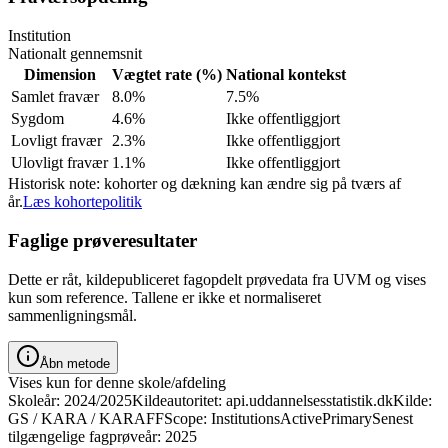
Institution
Nationalt gennemsnit
Dimension
Vægtet rate (%)
National kontekst
Samlet fravær
8.0%
7.5%
Sygdom
4.6%
Ikke offentliggjort
Lovligt fravær
2.3%
Ikke offentliggjort
Ulovligt fravær
1.1%
Ikke offentliggjort
Historisk note: kohorter og dækning kan ændre sig på tværs af
år.
Læs kohortepolitik
Faglige prøveresultater
Dette er råt, kildepubliceret fagopdelt prøvedata fra UVM og vises
kun som reference. Tallene er ikke et normaliseret
sammenligningsmål.
Åbn metode
Vises kun for denne skole/afdeling
Skoleår: 2024/2025
Kildeautoritet: api.uddannelsesstatistik.dk
Kilde:
GS / KARA / KARAFF
Scope: InstitutionsActivePrimary
Senest
tilgængelige fagprøveår: 2025