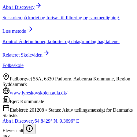
Åbn i Discovery
Se skolen på kortet og fortsæt til filtrering og sammenligning.
Læs metode
Kontrollér definitioner, kohorter og datagrundlag bag tallene.
Relateret Skoleviden
Folkeskole
Padborgvej 55A, 6330 Padborg, Aabenraa Kommune, Region
Syddanmark
www.lyreskovskolen.aula.dk/
Ejer: Kommunale
Etableret: 201208 • Status: Aktiv tællingsmæssigt for Danmarks
Statistik
Åbn i Discovery
54.8429° N, 9.3696° E
Elever i alt
483