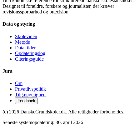
Den kanoniske reference for strukturerede danske skolestatistikker.
Designet til forældre, forskere og journalister, der kræver
revisionssporbarhed og præcision.
Data og styring
Skoleviden
Metode
Datakilder
Opdateringslog
Citeringsguide
Jura
Om
Privatlivspolitik
Tilgængelighed
Feedback
(c) 2026 DanskeGrundskoler.dk. Alle rettigheder forbeholdes.
Seneste systemopdatering:
30. april 2026