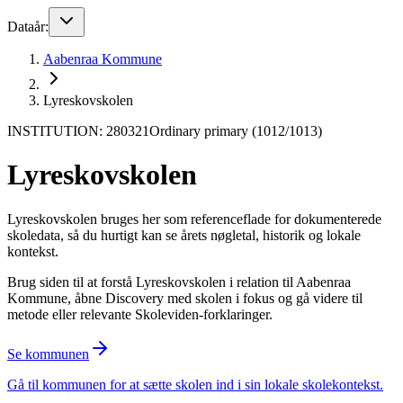
Dataår:
Aabenraa Kommune
Lyreskovskolen
INSTITUTION: 280321
Ordinary primary (1012/1013)
Lyreskovskolen
Lyreskovskolen bruges her som referenceflade for dokumenterede
skoledata, så du hurtigt kan se årets nøgletal, historik og lokale
kontekst.
Brug siden til at forstå Lyreskovskolen i relation til Aabenraa
Kommune, åbne Discovery med skolen i fokus og gå videre til
metode eller relevante Skoleviden-forklaringer.
Se kommunen
Gå til kommunen for at sætte skolen ind i sin lokale skolekontekst.