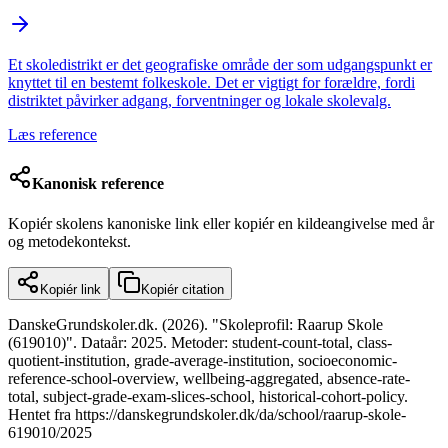
Et skoledistrikt er det geografiske område der som udgangspunkt er
knyttet til en bestemt folkeskole. Det er vigtigt for forældre, fordi
distriktet påvirker adgang, forventninger og lokale skolevalg.
Læs reference
Kanonisk reference
Kopiér skolens kanoniske link eller kopiér en kildeangivelse med år
og metodekontekst.
Kopiér link
Kopiér citation
DanskeGrundskoler.dk. (2026). "Skoleprofil: Raarup Skole
(619010)". Dataår: 2025. Metoder: student-count-total, class-
quotient-institution, grade-average-institution, socioeconomic-
reference-school-overview, wellbeing-aggregated, absence-rate-
total, subject-grade-exam-slices-school, historical-cohort-policy.
Hentet fra https://danskegrundskoler.dk/da/school/raarup-skole-
619010/2025