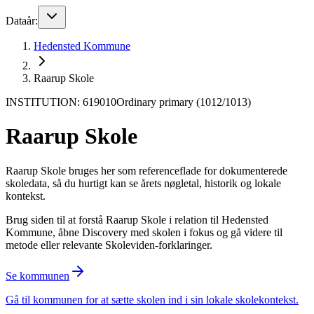
Dataår:
Hedensted Kommune
Raarup Skole
INSTITUTION: 619010
Ordinary primary (1012/1013)
Raarup Skole
Raarup Skole bruges her som referenceflade for dokumenterede
skoledata, så du hurtigt kan se årets nøgletal, historik og lokale
kontekst.
Brug siden til at forstå Raarup Skole i relation til Hedensted
Kommune, åbne Discovery med skolen i fokus og gå videre til
metode eller relevante Skoleviden-forklaringer.
Se kommunen
Gå til kommunen for at sætte skolen ind i sin lokale skolekontekst.