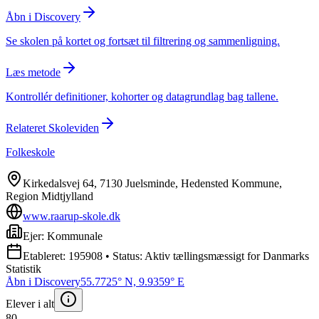
Åbn i Discovery
Se skolen på kortet og fortsæt til filtrering og sammenligning.
Læs metode
Kontrollér definitioner, kohorter og datagrundlag bag tallene.
Relateret Skoleviden
Folkeskole
Kirkedalsvej 64, 7130 Juelsminde, Hedensted Kommune,
Region Midtjylland
www.raarup-skole.dk
Ejer: Kommunale
Etableret: 195908 • Status: Aktiv tællingsmæssigt for Danmarks
Statistik
Åbn i Discovery
55.7725° N, 9.9359° E
Elever i alt
80