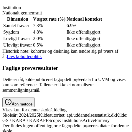
Institution
Nationalt gennemsnit
Dimension
Vægtet rate (%)
National kontekst
Samlet fravær
7.3%
6.9%
Sygdom
4.8%
Ikke offentliggjort
Lovligt fravær
2.0%
Ikke offentliggjort
Ulovligt fravær
0.5%
Ikke offentliggjort
Historisk note: kohorter og dækning kan ændre sig på tværs af
år.
Læs kohortepolitik
Faglige prøveresultater
Dette er råt, kildepubliceret fagopdelt prøvedata fra UVM og vises
kun som reference. Tallene er ikke et normaliseret
sammenligningsmål.
Åbn metode
Vises kun for denne skole/afdeling
Skoleår: 2024/2025
Kildeautoritet: api.uddannelsesstatistik.dk
Kilde:
GS / KARA / KARAFF
Scope: InstitutionsActivePrimary
Der findes ingen offentliggjorte fagopdelte prøveresultater for denne
skole.