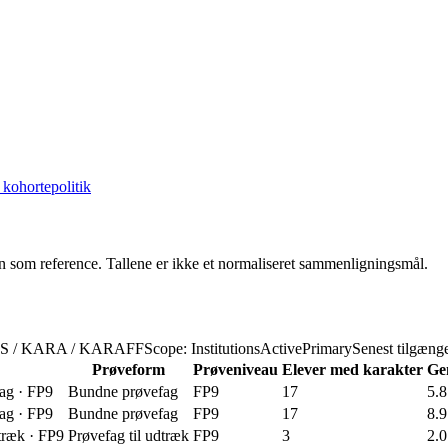
kohortepolitik
un som reference. Tallene er ikke et normaliseret sammenligningsmål.
 GS / KARA / KARAFF
Scope: InstitutionsActivePrimary
Senest tilgæng
Prøveform
Prøveniveau
Elever med karakter
Ge
ag
·
FP9
Bundne prøvefag
FP9
17
5.8
ag
·
FP9
Bundne prøvefag
FP9
17
8.9
træk
·
FP9
Prøvefag til udtræk
FP9
3
2.0