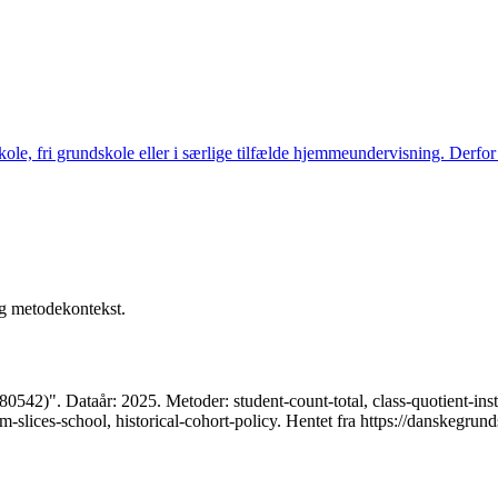
kole, fri grundskole eller i særlige tilfælde hjemmeundervisning. Derfor
og metodekontekst.
0542)". Dataår: 2025. Metoder: student-count-total, class-quotient-inst
m-slices-school, historical-cohort-policy. Hentet fra https://danskegru