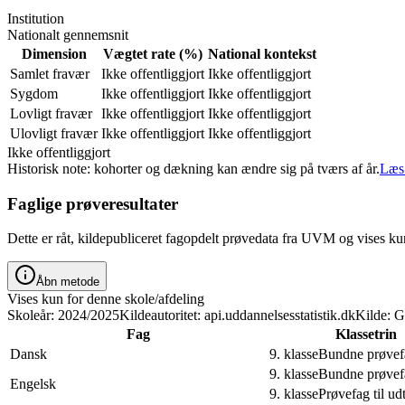
Institution
Nationalt gennemsnit
Dimension
Vægtet rate (%)
National kontekst
Samlet fravær
Ikke offentliggjort
Ikke offentliggjort
Sygdom
Ikke offentliggjort
Ikke offentliggjort
Lovligt fravær
Ikke offentliggjort
Ikke offentliggjort
Ulovligt fravær
Ikke offentliggjort
Ikke offentliggjort
Ikke offentliggjort
Historisk note: kohorter og dækning kan ændre sig på tværs af år.
Læs 
Faglige prøveresultater
Dette er råt, kildepubliceret fagopdelt prøvedata fra UVM og vises k
Åbn metode
Vises kun for denne skole/afdeling
Skoleår: 2024/2025
Kildeautoritet: api.uddannelsesstatistik.dk
Kilde:
Fag
Klassetrin
Dansk
9. klasse
Bundne prøvef
9. klasse
Bundne prøvef
Engelsk
9. klasse
Prøvefag til ud