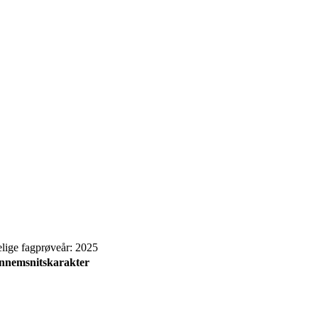
elige fagprøveår: 2025
nnemsnitskarakter