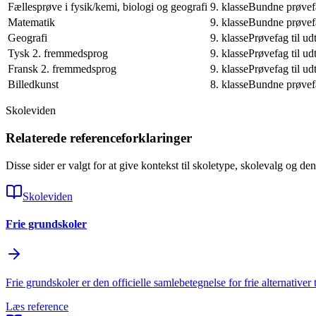
Fællesprøve i fysik/kemi, biologi og geografi
9. klasse
Bundne prøvef
Matematik
9. klasse
Bundne prøvef
Geografi
9. klasse
Prøvefag til ud
Tysk 2. fremmedsprog
9. klasse
Prøvefag til ud
Fransk 2. fremmedsprog
9. klasse
Prøvefag til ud
Billedkunst
8. klasse
Bundne prøvef
Skoleviden
Relaterede referenceforklaringer
Disse sider er valgt for at give kontekst til skoletype, skolevalg og de
Skoleviden
Frie grundskoler
Frie grundskoler er den officielle samlebetegnelse for frie alternative
Læs reference