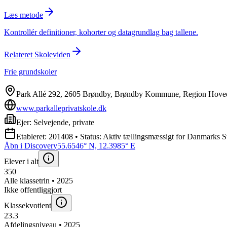
Læs metode
Kontrollér definitioner, kohorter og datagrundlag bag tallene.
Relateret Skoleviden
Frie grundskoler
Park Allé 292, 2605 Brøndby, Brøndby Kommune, Region Hove
www.parkalleprivatskole.dk
Ejer: Selvejende, private
Etableret: 201408 • Status: Aktiv tællingsmæssigt for Danmarks St
Åbn i Discovery
55.6546° N, 12.3985° E
Elever i alt
350
Alle klassetrin • 2025
Ikke offentliggjort
Klassekvotient
23.3
Afdelingsniveau • 2025