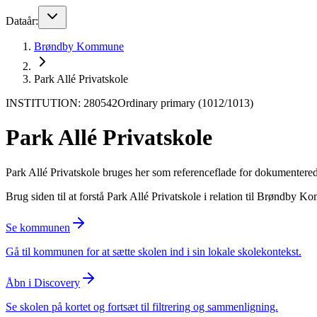
Dataår:
Brøndby Kommune
Park Allé Privatskole
INSTITUTION: 280542
Ordinary primary (1012/1013)
Park Allé Privatskole
Park Allé Privatskole bruges her som referenceflade for dokumenterede 
Brug siden til at forstå Park Allé Privatskole i relation til Brøndby 
Se kommunen
Gå til kommunen for at sætte skolen ind i sin lokale skolekontekst.
Åbn i Discovery
Se skolen på kortet og fortsæt til filtrering og sammenligning.