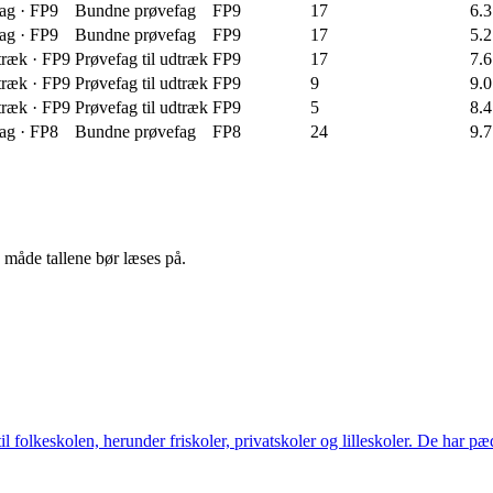
ag
·
FP9
Bundne prøvefag
FP9
17
6.3
ag
·
FP9
Bundne prøvefag
FP9
17
5.2
træk
·
FP9
Prøvefag til udtræk
FP9
17
7.6
træk
·
FP9
Prøvefag til udtræk
FP9
9
9.0
træk
·
FP9
Prøvefag til udtræk
FP9
5
8.4
ag
·
FP8
Bundne prøvefag
FP8
24
9.7
n måde tallene bør læses på.
r til folkeskolen, herunder friskoler, privatskoler og lilleskoler. De ha