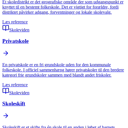
Et skoledistrikt er det geografiske område der som udgangspunkt er
knyttet til en bestemt folkeskole. Det er vigtigt for forældre, fordi
distriktet påvirker adgang, forventninger og lokale skolevalg.
Læs reference
Skoleviden
Privatskole
En privatskole er en fri grundskole uden for den kommunale
folkeskole. I officiel sammenhæng hører privatskoler til den bredere
kategori frie grundskoler sammen med blandt andet friskoler.
Læs reference
Skoleviden
Skoleskift
Skoleskift er et skifte fra én skole til en anden i løbet af barnets