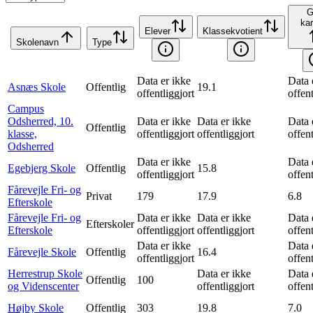
G
kar
Elever
Klassekvotient
Skolenavn
Type
Data er ikke
Data 
Asnæs Skole
Offentlig
19.1
offentliggjort
offent
Campus
Odsherred, 10.
Data er ikke
Data er ikke
Data 
Offentlig
klasse,
offentliggjort
offentliggjort
offent
Odsherred
Data er ikke
Data 
Egebjerg Skole
Offentlig
15.8
offentliggjort
offent
Fårevejle Fri- og
Privat
179
17.9
6.8
Efterskole
Fårevejle Fri- og
Data er ikke
Data er ikke
Data 
Efterskoler
Efterskole
offentliggjort
offentliggjort
offent
Data er ikke
Data 
Fårevejle Skole
Offentlig
16.4
offentliggjort
offent
Herrestrup Skole
Data er ikke
Data 
Offentlig
100
og Videnscenter
offentliggjort
offent
Højby Skole
Offentlig
303
19.8
7.0