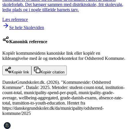
skoleforløb. Det hænger sammen med distriktsskole, frit skolevalg,
ledig plads og i nogle tilfælde barnets tarv.
Læs reference
Se hele Skoleviden
Kanonisk reference
Kopiér kommunesidens kanoniske link eller kopiér en
kildeangivelse med år og metodekontekst for Odsherred Kommune.
Kopiér link
Kopiér citation
DanskeGrundskoler.dk. (2026). "Kommuneside: Odsherred
Kommune". Dataår: 2025. Metoder: student-count-total, institution-
count-total, municipality-spend-per-pupil, municipality-grade-
average, wellbeing-aggregated, grade-danish-exams, absence-rate-
total, transition-to-youth-education. Hentet fra
https://danskegrundskoler.dk/da/municipality/odsherred-
kommune/2025