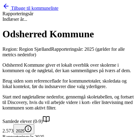
Tilbage til kommuneliste
Rapporteringsår
Indlæser år...
Odsherred Kommune
Region: Region Sjælland
Rapporteringsår: 2025 (gælder for alle
metrics nedenfor)
Odsherred Kommune giver et lokalt overblik over skolerne i
kommunen og de nøgletal, der kan sammenlignes på tværs af dem.
Brug siden som referenceflade for kommunetotaler, skoledata og
lokal kontekst, før du indsnævrer dine valg yderligere.
Start med nøgletallene nedenfor, gennemgå skoletabellen, og fortsæt
til Discovery, hvis du vil arbejde videre i kort- eller listevisning med
kommunen som aktivt filter.
Samlede elever (0-9)
2.573
2025
Rapporteringsår 2025