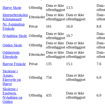
Data er ikke
Data 
Hørve Skole
Offentlig
13.5
offentliggjort
offent
Idrætsefterskolen
Data er ikke
Data er ikke
Data 
Efterskoler
Klintsøgaard
offentliggjort
offentliggjort
offent
Nr. Asmindrup
Privat
161
16.0
8.8
Friskole
Data er ikke
Data 
Nykøbing Skole
Offentlig
19.7
offentliggjort
offent
Data er ikke
Data er ikke
Data 
Odden Skole
Offentlig
offentliggjort
offentliggjort
offent
Odsherreds
Data er ikke
Data er ikke
Data 
Efterskoler
Efterskole
offentliggjort
offentliggjort
offent
Rørvig Friskole
Privat
135
15.1
7.6
Skolerne i
Asnæs,
Data er ikke
Offentlig
754
6.9
Fårevejle og
offentliggjort
Hørve
Skolerne i
Egebjerg,
Data er ikke
Offentlig
435
6.9
Nykøbing og
offentliggjort
Odden