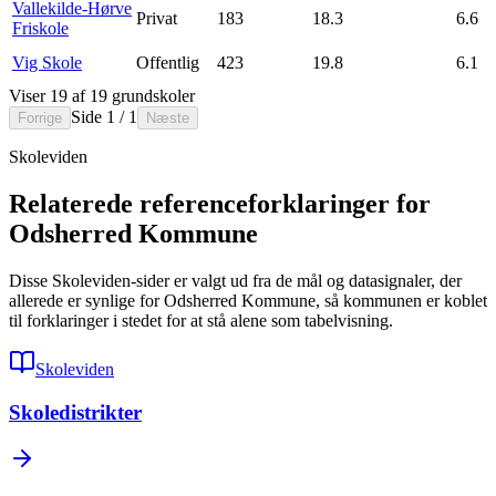
Vallekilde-Hørve
Privat
183
18.3
6.6
Friskole
Vig Skole
Offentlig
423
19.8
6.1
Viser 19 af 19 grundskoler
Side 1 / 1
Forrige
Næste
Skoleviden
Relaterede referenceforklaringer for
Odsherred Kommune
Disse Skoleviden-sider er valgt ud fra de mål og datasignaler, der
allerede er synlige for Odsherred Kommune, så kommunen er koblet
til forklaringer i stedet for at stå alene som tabelvisning.
Skoleviden
Skoledistrikter