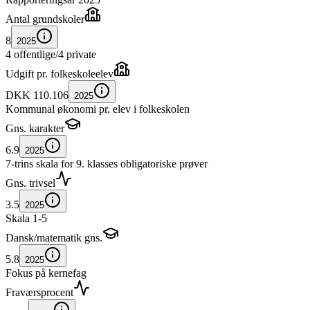
Antal grundskoler
8
2025
4 offentlige
/
4 private
Udgift pr. folkeskoleelev
DKK 110.106
2025
Kommunal økonomi pr. elev i folkeskolen
Gns. karakter
6.9
2025
7-trins skala for 9. klasses obligatoriske prøver
Gns. trivsel
3.5
2025
Skala 1-5
Dansk/matematik gns.
5.8
2025
Fokus på kernefag
Fraværsprocent