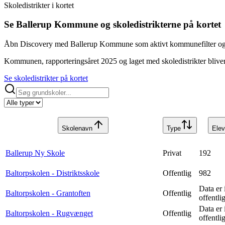
Skoledistrikter i kortet
Se Ballerup Kommune og skoledistrikterne på kortet
Åbn Discovery med Ballerup Kommune som aktivt kommunefilter og lag
Kommunen, rapporteringsåret 2025 og laget med skoledistrikter bliver
Se skoledistrikter på kortet
Skolenavn
Type
Elev
Ballerup Ny Skole
Privat
192
Baltorpskolen - Distriktsskole
Offentlig
982
Data er 
Baltorpskolen - Grantoften
Offentlig
offentli
Data er 
Baltorpskolen - Rugvænget
Offentlig
offentli