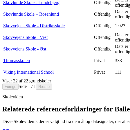
Skovlunde Skole - Lundebjerg
Offentlig
offentli
Data er 
Skovlunde Skole – Rosenlund
Offentlig
offentli
Skovvejens Skole - Distriktsskole
Offentlig
1.023
Data er 
Skovvejens Skole - Vest
Offentlig
offentli
Data er 
Skovvejens Skole - Øst
Offentlig
offentli
Thomasskolen
Privat
333
Viking International School
Privat
111
Viser 22 af 22 grundskoler
Side 1 / 1
Forrige
Næste
Skoleviden
Relaterede referenceforklaringer for Ba
Disse Skoleviden-sider er valgt ud fra de mål og datasignaler, der all