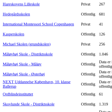
Hareskovens Lilleskole
Privat
267
Hedegårdsskolen
Offentlig
681
International Montessori School Copenhagen
Privat
41
Kasperskolen
Offentlig
126
Michael Skolen (grundskolen)
Privat
256
Måløvhøj Skole - Distriktsskole
Offentlig
1.046
Data er 
Måløvhøj Skole - Måløv
Offentlig
offentli
Data er 
Måløvhøj Skole - Østerhøj
Offentlig
offentli
NEXT Uddannelse København, 10. klasse
Data er 
Offentlig
Ballerup
offentli
Ordblindeinstituttet
Offentlig
61
Skovlunde Skole - Distriktsskole
Offentlig
1.319
Data er 