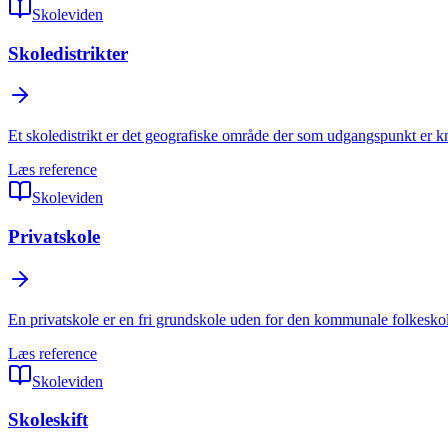
Skoleviden
Skoledistrikter
Et skoledistrikt er det geografiske område der som udgangspunkt er knyt
Læs reference
Skoleviden
Privatskole
En privatskole er en fri grundskole uden for den kommunale folkeskole
Læs reference
Skoleviden
Skoleskift