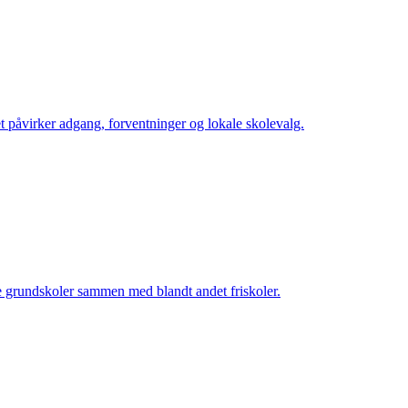
tet påvirker adgang, forventninger og lokale skolevalg.
ie grundskoler sammen med blandt andet friskoler.