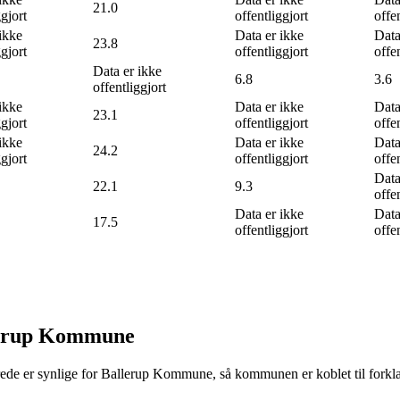
21.0
ggjort
offentliggjort
offe
ikke
Data er ikke
Data
23.8
ggjort
offentliggjort
offe
Data er ikke
6.8
3.6
offentliggjort
ikke
Data er ikke
Data
23.1
ggjort
offentliggjort
offe
ikke
Data er ikke
Data
24.2
ggjort
offentliggjort
offe
Data
22.1
9.3
offe
Data er ikke
Data
17.5
offentliggjort
offe
llerup Kommune
erede er synlige for Ballerup Kommune, så kommunen er koblet til forklari