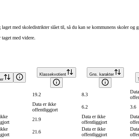
et med skoledistrikter slået til, så du kan se kommunens skoler og ge
 taget med videre.
Klassekvotient
Gns. karakter
er
Data
19.2
8.3
offe
Data er ikke
6.2
3.6
offentliggjort
ikke
Data er ikke
Data
21.9
ggjort
offentliggjort
offe
ikke
Data er ikke
Data
21.6
ggjort
offentliggjort
offe