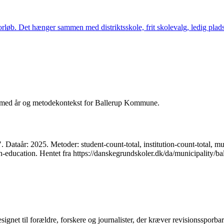
eforløb. Det hænger sammen med distriktsskole, frit skolevalg, ledig plads
e med år og metodekontekst for Ballerup Kommune.
år: 2025. Metoder: student-count-total, institution-count-total, mun
uth-education. Hentet fra https://danskegrundskoler.dk/da/municipality
signet til forældre, forskere og journalister, der kræver revisionssporb