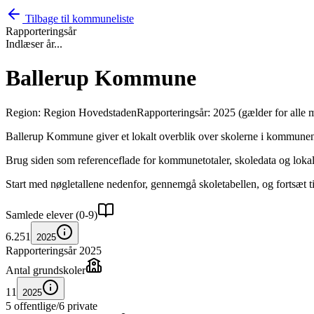
Tilbage til kommuneliste
Rapporteringsår
Indlæser år...
Ballerup Kommune
Region: Region Hovedstaden
Rapporteringsår: 2025 (gælder for alle 
Ballerup Kommune giver et lokalt overblik over skolerne i kommunen
Brug siden som referenceflade for kommunetotaler, skoledata og lokal 
Start med nøgletallene nedenfor, gennemgå skoletabellen, og fortsæt til
Samlede elever (0-9)
6.251
2025
Rapporteringsår 2025
Antal grundskoler
11
2025
5 offentlige
/
6 private