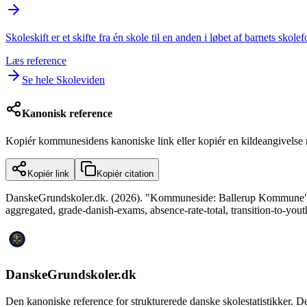
Skoleskift er et skifte fra én skole til en anden i løbet af barnets skol
Læs reference
Se hele Skoleviden
Kanonisk reference
Kopiér kommunesidens kanoniske link eller kopiér en kildeangivels
Kopiér link
Kopiér citation
DanskeGrundskoler.dk. (2026). "Kommuneside: Ballerup Kommune". Data
aggregated, grade-danish-exams, absence-rate-total, transition-to-yo
DanskeGrundskoler.dk
Den kanoniske reference for strukturerede danske skolestatistikker. De