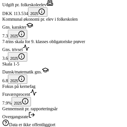
Udgift pr. folkeskoleelev
DKK 113.534
2025
Kommunal økonomi pr. elev i folkeskolen
Gns. karakter
7.3
2025
7-trins skala for 9. klasses obligatoriske prøver
Gns. trivsel
3.6
2025
Skala 1-5
Dansk/matematik gns.
6.8
2025
Fokus på kernefag
Fraværsprocent
7.9%
2025
Gennemsnit pr. rapporteringsår
Overgangsrate
Data er ikke offentliggjort