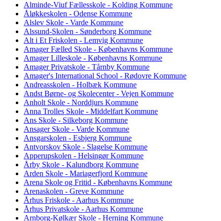
Alminde-Viuf Fællesskole - Kolding Kommune
Åløkkeskolen - Odense Kommune
Alslev Skole - Varde Kommune
Alssund-Skolen - Sønderborg Kommune
Alt i Et Friskolen - Lemvig Kommune
Amager Fælled Skole - Københavns Kommune
Amager Lilleskole - Københavns Kommune
Amager Privatskole - Tårnby Kommune
Amager's International School - Rødovre Kommune
Andreasskolen - Holbæk Kommune
Andst Børne- og Skolecenter - Vejen Kommune
Anholt Skole - Norddjurs Kommune
Anna Trolles Skole - Middelfart Kommune
Ans Skole - Silkeborg Kommune
Ansager Skole - Varde Kommune
Ansgarskolen - Esbjerg Kommune
Antvorskov Skole - Slagelse Kommune
Apperupskolen - Helsingør Kommune
Årby Skole - Kalundborg Kommune
Arden Skole - Mariagerfjord Kommune
Arena Skole og Fritid - Københavns Kommune
Arenaskolen - Greve Kommune
Århus Friskole - Aarhus Kommune
Århus Privatskole - Aarhus Kommune
Arnborg-Kølkær Skole - Herning Kommune