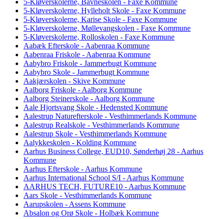
5-Kløverskolerne, Bavneskolen - Faxe Kommune
5-Kløverskolerne, Hylleholt Skole - Faxe Kommune
5-Kløverskolerne, Karise Skole - Faxe Kommune
5-Kløverskolerne, Møllevangskolen - Faxe Kommune
5-Kløverskolerne, Rolloskolen - Faxe Kommune
Aabæk Efterskole - Aabenraa Kommune
Aabenraa Friskole - Aabenraa Kommune
Aabybro Friskole - Jammerbugt Kommune
Aabybro Skole - Jammerbugt Kommune
Aakjærskolen - Skive Kommune
Aalborg Friskole - Aalborg Kommune
Aalborg Steinerskole - Aalborg Kommune
Aale Hjortsvang Skole - Hedensted Kommune
Aalestrup Naturefterskole - Vesthimmerlands Kommune
Aalestrup Realskole - Vesthimmerlands Kommune
Aalestrup Skole - Vesthimmerlands Kommune
Aalykkeskolen - Kolding Kommune
Aarhus Business College, EUD10, Sønderhøj 28 - Aarhus
Kommune
Aarhus Efterskole - Aarhus Kommune
Aarhus International School S/I - Aarhus Kommune
AARHUS TECH, FUTURE10 - Aarhus Kommune
Aars Skole - Vesthimmerlands Kommune
Aarupskolen - Assens Kommune
Absalon og Orø Skole - Holbæk Kommune