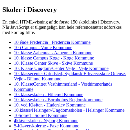
Skoler i Discovery
En enkel HTML-visning af de første 150 skolelinks i Discovery.
Når JavaScript er tilgængeligt, kan hele referencesættet udforskes
med kort og filtre.
10 énde Fredericia - Fredericia Kommune
10 i Campus - Varde Kommune
10. klasse Aabenraa - Aabenraa Kommune
10. klasse Campus Køge - Køge Kommune
10. Klasse Center Skive - Skive Kommune
10. Klasse UngdomsCenter Vejle - Vejle Kommune
10. klassecenter Grindsted, Syddansk Erhvervsskole Odense-
Vejle - Billund Kommune
10. KlasseCentret Vesthimmerland - Vesthimmerlands
Kommune
10. klasseskolen - Hillerød Kommune
10. klasseskolen - Bornholms Regionskommune
10. ved Kløften - Haderslev Kommune
10.klasse/Helsingør//Ungdomsskolen - Helsingør Kommune
10Solrød - Solrød Kommune
4kløverskolen - Nyborg Kommune
5-Kløverskolerne - Faxe Kommune