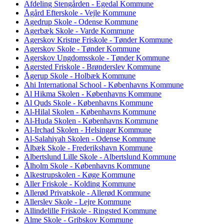
Afdeling Stengården - Egedal Kommune
Ågård Efterskole - Vejle Kommune
Agedrup Skole - Odense Kommune
Agerbæk Skole - Varde Kommune
Agerskov Kristne Friskole - Tønder Kommune
Agerskov Skole - Tønder Kommune
Agerskov Ungdomsskole - Tønder Kommune
Agersted Friskole - Brønderslev Kommune
Ågerup Skole - Holbæk Kommune
Ahi International School - Københavns Kommune
Al Hikma Skolen - Københavns Kommune
Al Quds Skole - Københavns Kommune
Al-Hilal Skolen - Københavns Kommune
Al-Huda Skolen - Københavns Kommune
Al-Irchad Skolen - Helsingør Kommune
Al-Salahiyah Skolen - Odense Kommune
Ålbæk Skole - Frederikshavn Kommune
Albertslund Lille Skole - Albertslund Kommune
Ålholm Skole - Københavns Kommune
Alkestrupskolen - Køge Kommune
Aller Friskole - Kolding Kommune
Allerød Privatskole - Allerød Kommune
Allerslev Skole - Lejre Kommune
Allindelille Friskole - Ringsted Kommune
Alme Skole - Gribskov Kommune