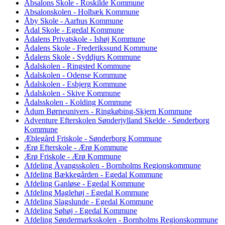
Absalons Skole - Roskilde Kommune
Absalonskolen - Holbæk Kommune
Åby Skole - Aarhus Kommune
Ådal Skole - Egedal Kommune
Ådalens Privatskole - Ishøj Kommune
Ådalens Skole - Frederikssund Kommune
Ådalens Skole - Syddjurs Kommune
Ådalskolen - Ringsted Kommune
Ådalskolen - Odense Kommune
Ådalskolen - Esbjerg Kommune
Ådalskolen - Skive Kommune
Ådalsskolen - Kolding Kommune
Ådum Børneunivers - Ringkøbing-Skjern Kommune
Adventure Efterskolen Sønderjylland Skelde - Sønderborg
Kommune
Æblegård Friskole - Sønderborg Kommune
Ærø Efterskole - Ærø Kommune
Ærø Friskole - Ærø Kommune
Afdeling Åvangsskolen - Bornholms Regionskommune
Afdeling Bækkegården - Egedal Kommune
Afdeling Ganløse - Egedal Kommune
Afdeling Maglehøj - Egedal Kommune
Afdeling Slagslunde - Egedal Kommune
Afdeling Søhøj - Egedal Kommune
Afdeling Søndermarksskolen - Bornholms Regionskommune