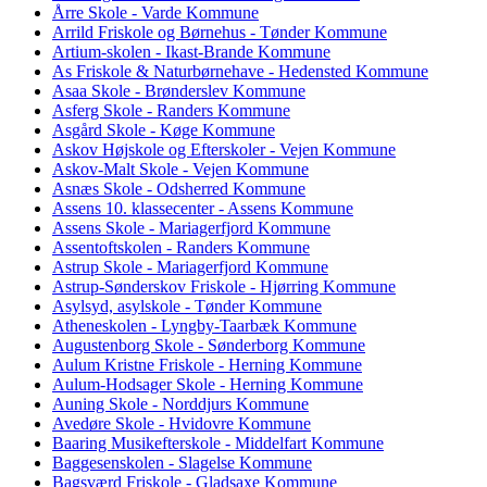
Årre Skole - Varde Kommune
Arrild Friskole og Børnehus - Tønder Kommune
Artium-skolen - Ikast-Brande Kommune
As Friskole & Naturbørnehave - Hedensted Kommune
Asaa Skole - Brønderslev Kommune
Asferg Skole - Randers Kommune
Asgård Skole - Køge Kommune
Askov Højskole og Efterskoler - Vejen Kommune
Askov-Malt Skole - Vejen Kommune
Asnæs Skole - Odsherred Kommune
Assens 10. klassecenter - Assens Kommune
Assens Skole - Mariagerfjord Kommune
Assentoftskolen - Randers Kommune
Astrup Skole - Mariagerfjord Kommune
Astrup-Sønderskov Friskole - Hjørring Kommune
Asylsyd, asylskole - Tønder Kommune
Atheneskolen - Lyngby-Taarbæk Kommune
Augustenborg Skole - Sønderborg Kommune
Aulum Kristne Friskole - Herning Kommune
Aulum-Hodsager Skole - Herning Kommune
Auning Skole - Norddjurs Kommune
Avedøre Skole - Hvidovre Kommune
Baaring Musikefterskole - Middelfart Kommune
Baggesenskolen - Slagelse Kommune
Bagsværd Friskole - Gladsaxe Kommune